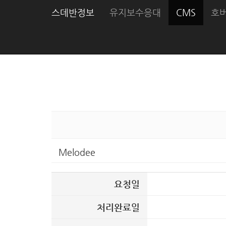
스데반정보
유지보수응대
CMS
호
Melodee
요청일
처리완료일