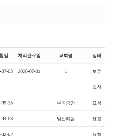
청일
처리완료일
교회명
상태
-07-03
2026-07-01
1
보류
요청
-09-15
부곡중앙
요청
-04-08
일산예담
요청
-03-02
요청