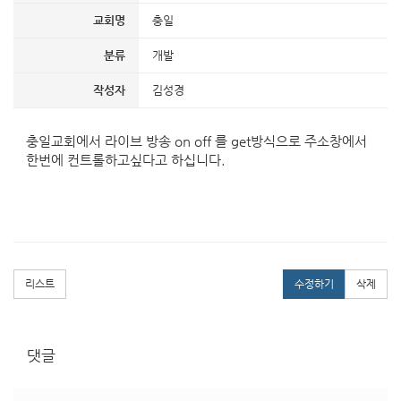
교회명
충일
분류
개발
작성자
김성경
충일교회에서 라이브 방송 on off 를 get방식으로 주소창에서
한번에 컨트롤하고싶다고 하십니다.
리스트
수정하기
삭제
댓글