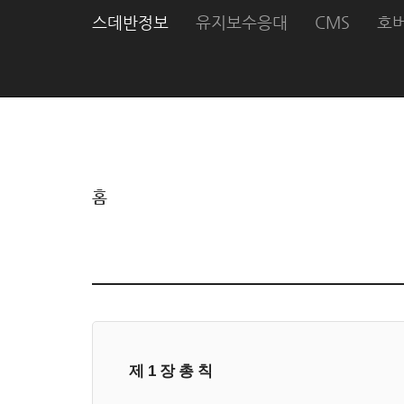
스데반정보
유지보수응대
CMS
호
홈
제 1 장 총 칙