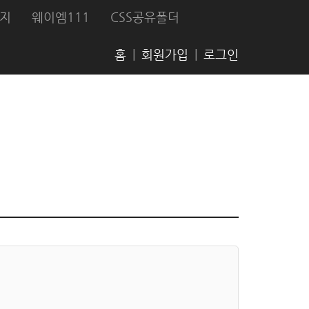
지
웨이엠111
CSS공유폴더
홈
|
회원가입
|
로그인